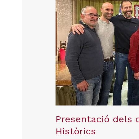
a
Personatges
Històrics
Presentació dels 
Històrics