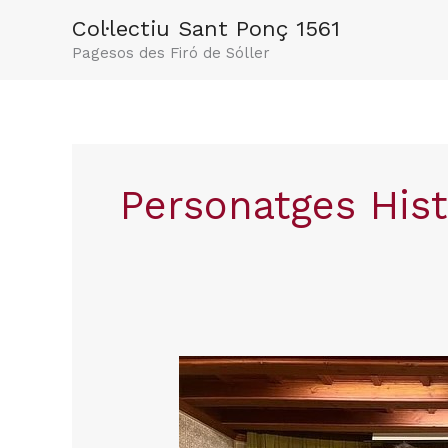
Vés
Col·lectiu Sant Ponç 1561
al
Pagesos des Firó de Sóller
contingut
Personatges Hist
Presentació
dels
candidats