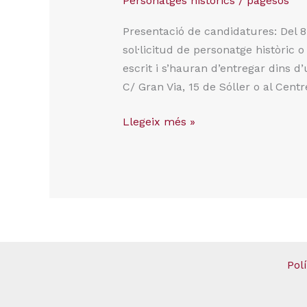
Personatges històrics
/
pagesos
Presentació de candidatures: Del 8
sol·licitud de personatge històric o
escrit i s’hauran d’entregar dins d
C/ Gran Via, 15 de Sóller o al Cent
Llegeix més »
Pol