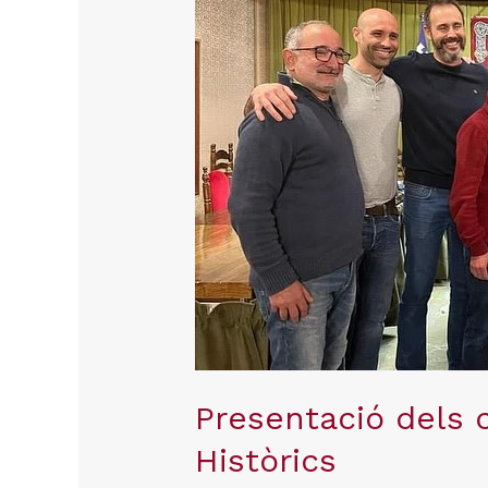
a
Personatges
Històrics
Presentació dels 
Històrics