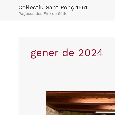
Vés
Col·lectiu Sant Ponç 1561
al
Pagesos des Firó de Sóller
contingut
gener de 2024
Presentació
dels
candidats