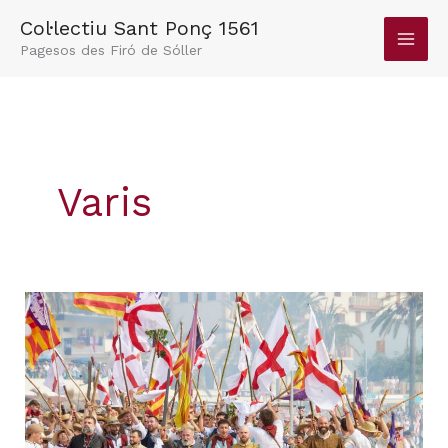
Vés
Col·lectiu Sant Ponç 1561
al
Pagesos des Firó de Sóller
contingut
Varis
Assemblea
General
2025