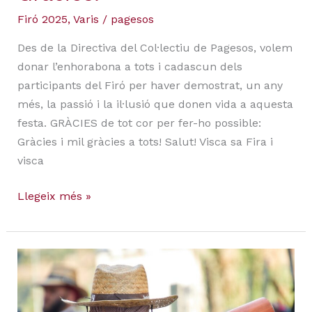
Firó 2025
,
Varis
/
pagesos
Des de la Directiva del Col·lectiu de Pagesos, volem
donar l’enhorabona a tots i cadascun dels
participants del Firó per haver demostrat, un any
més, la passió i la il·lusió que donen vida a aquesta
festa. GRÀCIES de tot cor per fer-ho possible:
Gràcies i mil gràcies a tots! Salut! Visca sa Fira i
visca
Llegeix més »
La
teva
opinió