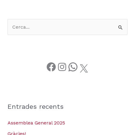
C
e
r
c
a
:
Entrades recents
Assemblea General 2025
Gràcies!