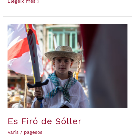
Llegeix més »
Es
Firó
de
Sóller
Es Firó de Sóller
Varis
/
pagesos