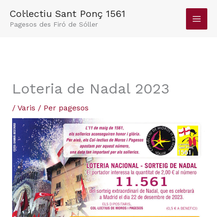
Vés
Col·lectiu Sant Ponç 1561
al
Pagesos des Firó de Sóller
contingut
Loteria de Nadal 2023
/
Varis
/ Per
pagesos