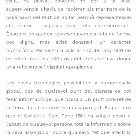
vista, ha passat èpoques on per a la seva
supervivència s’havia de recórrer als mariners de la
base naval del Port de Sóller perquè representessin
als moros i pagesos dels fets commemorats.
Èpoques en què es representaven els fets de forma
poc digna, més aviat donant-li un caràcter
humorístic. Per ventura sols al Firó de l’any 1961 on
es celebraven els 400 anys dels fets, se li va donar
una rellevància i dignitat apropiades.
Les noves tecnologies possibiliten la comunicació
global, des de qualsevol punt del planeta es pot
tenir informació del que passa a un punt concret de
la Terra. Les fronteres han desaparegut. És per això
que el Col·lectiu Sant Ponç 1561 ha volgut posar a
l’abast de qualsevol persona tota la informació sobre
la seva associació i sobre qualsevol fet que afecti la