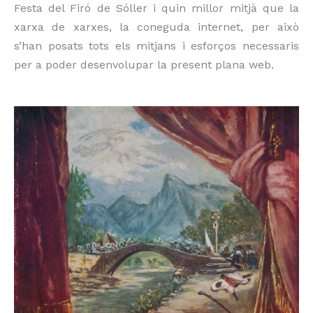
Festa del Firó de Sóller i quin millor mitjà que la
xarxa de xarxes, la coneguda internet, per això
s’han posats tots els mitjans i esforços necessaris
per a poder desenvolupar la present plana web.