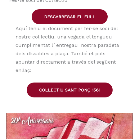
Fes-te sòci del Col·lectiu
DESCARREGAR EL FULL
Aquí teniu el document per fer-se soci del
nostre col.lectiu, una vegada el tengueu
cumplimentat l´entregau nostra paradeta
dels dissabtes a plaça. També et pots
apuntar directament a través del següent
enllaç:
COL·LECTIU SANT PONÇ 1561