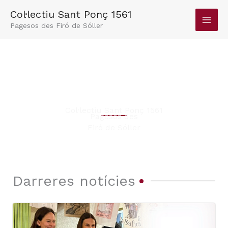
Vés
Col·lectiu Sant Ponç 1561
al
Pagesos des Firó de Sóller
contingut
Col·lectiu Sant Ponç 1561
Pagesos des
Firó de Sóller
Darreres notícies